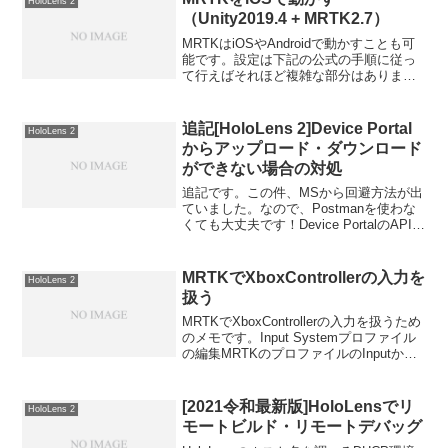
HoloLens 2
（Unity2019.4 + MRTK2.7）
MRTKはiOSやAndroidで動かすことも可
能です。設定は下記の公式の手順に従っ
て行えばそれほど複雑な部分はありませ
んが、幾つか注意点もあるので記載して
おきます。今回はUnity2019.4 +
MRTK2.7で行いました。インストール...
追記[HoloLens 2]Device Portal
HoloLens 2
からアップロード・ダウンロード
ができない場合の対処
追記です。この件、MSから回避方法が出
ていました。なので、Postmanを使わな
くても大丈夫です！Device PortalのAPIの
ことや、CSRF対策が施されていること、
その回避方法などを知れたので無駄では
なかった！！（悔し涙）自分の環...
MRTKでXboxControllerの入力を
HoloLens 2
扱う
MRTKでXboxControllerの入力を扱うため
のメモです。Input Systemプロファイル
の編集MRTKのプロファイルのInputから
InputSystemProfileをcloneして、Input
Actionを編集できるよう...
[2021令和最新版]HoloLensでリ
HoloLens 2
モートビルド・リモートデバッグ