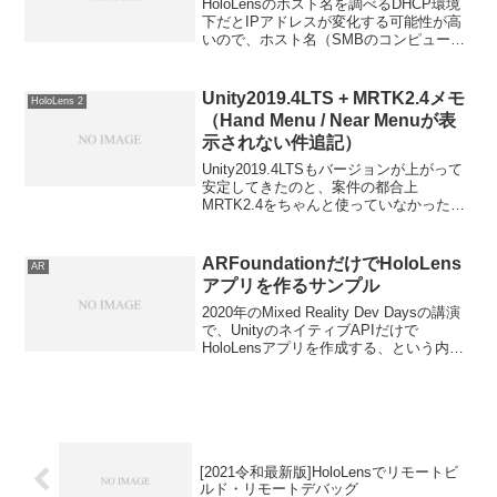
HoloLensのホスト名を調べるDHCP環境
下だとIPアドレスが変化する可能性が高
いので、ホスト名（SMBのコンピュータ
名）を調べておく。HoloLens内の 設定＞
システム を見るか、PCにUSBで接続す
る。調べたらよく使うのでデスクト...
Unity2019.4LTS + MRTK2.4メモ
HoloLens 2
（Hand Menu / Near Menuが表
示されない件追記）
Unity2019.4LTSもバージョンが上がって
安定してきたのと、案件の都合上
MRTK2.4をちゃんと使っていなかったの
で、この組み合わせで動かしてみまし
た。案の定躓いた部分があったのでメモ
しておきます。IL2CPPビルドのみサポー
ARFoundationだけでHoloLens
AR
ト（....
アプリを作るサンプル
2020年のMixed Reality Dev Daysの講演
で、UnityのネイティブAPIだけで
HoloLensアプリを作成する、という内容
のセッションがありました。通常、
HoloLensアプリ開発にはMRTKを使用す
るのが一番簡単でリ...
[2021令和最新版]HoloLensでリモートビ
ルド・リモートデバッグ