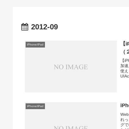
2012-09
【
iPhone/iPad
（
【i
加速
使え
UIAc
i
iPhone/iPad
We
れっ
グで