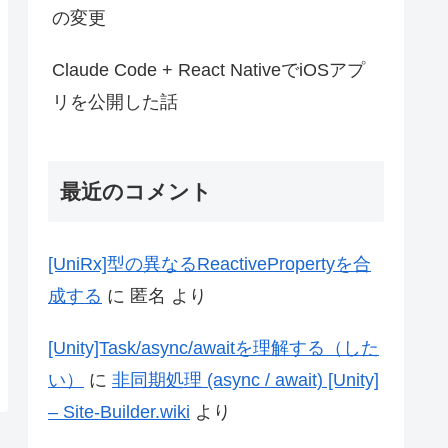
の変更
Claude Code + React NativeでiOSアプ
リを公開した話
最近のコメント
[UniRx]型の異なるReactivePropertyを合
成する
に
匿名
より
[Unity]Task/async/awaitを理解する（した
い）
に
非同期処理 (async / await) [Unity]
– Site-Builder.wiki
より