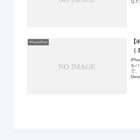
など
【
iPhone/iPad
（
iP
をバ
で、
De