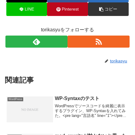
LINE
Pinterest
コピー
torikasyuをフォローする
torikasyu
関連記事
WP-Syntaxのテスト
WordPress
WordPressでソースコードを綺麗に表示
するプラグイン、WP-Syntaxを入れてみ
た。<pre lang="言語名" line="1"></pre>
で挟むと言語に応じたフォーマットで表
示してくれるらしい。うまく表示された
ら拍手！ $(...