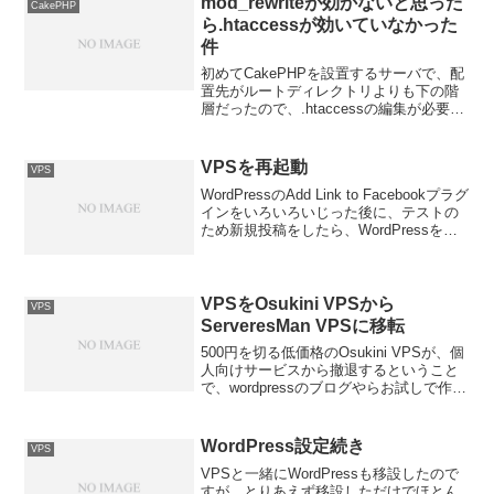
mod_rewriteが効かないと思った
CakePHP
ら.htaccessが効いていなかった
件
初めてCakePHPを設置するサーバで、配
置先がルートディレクトリよりも下の階
層だったので、.htaccessの編集が必要で
した。詳しくはこちらの記事 任意のディ
レクトリに設置する .htaccessにあります
が、合計３つの.htacces...
VPSを再起動
VPS
WordPressのAdd Link to Facebookプラグ
インをいろいろいじった後に、テストの
ため新規投稿をしたら、WordPressを入
れているサーバの応答が無くなってしま
いました。サーバは日本ラッドのOsukini
Server...
VPSをOsukini VPSから
VPS
ServeresMan VPSに移転
500円を切る低価格のOsukini VPSが、個
人向けサービスから撤退するということ
で、wordpressのブログやらお試しで作っ
たプログラムやらが置いてあるサーバの
移転を余儀なくされました。乗り換えた
のは、500円どころか月額467円で...
WordPress設定続き
VPS
VPSと一緒にWordPressも移設したので
すが、とりあえず移設しただけでほとん