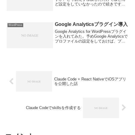
ど設定をしていなかったので続きです。
まず、案の定スパムコメントが６千件以
上も付いています。ほんとやめてほし
い。コメントは承認制にしているので、
未承認のコメント...
Google Analyticsプラグイン導入
WordPress
Google Analytics for WordPressプラグイ
ンを入れてみた。予めGoogle Analyticsで
プロファイルの設定をしておけば、プラ
グインの設定画面からそのプロファイル
を選択するだけの簡単さ。ほんと手軽に
なんでもで...
Claude Code + React NativeでiOSアプリ
を公開した話
Claude Codeでskillsを作成する