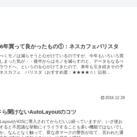
016年買って良かったもの①：ネスカフェバリスタ
べくモノは減らそうと心がけているのですが、今年もいろいろ買
しまった気が・・後半からはモノを減らすのと、データもなるべ
ラウドへ、というのを心がけてきたので、来年も引き続きその予
ネスカフェ バリスタ（おすすめ度：★★★★☆）以前...
2016.12.29
ら聞けないAutoLayoutのコツ
toLayoutがiOSに導入されてからだいぶ経っていますが、いざ使お
すると不思議な挙動にイライラすることも多い機能ではないでし
か。なんとなく触って、変な赤マークの警告が出て、言われた通