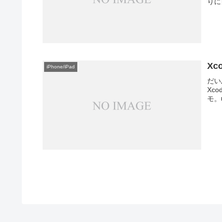
りに
X
iPhone/iPad
だい
Xc
モ。■証