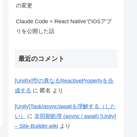
の変更
Claude Code + React NativeでiOSアプ
リを公開した話
最近のコメント
[UniRx]型の異なるReactivePropertyを合
成する
に
匿名
より
[Unity]Task/async/awaitを理解する（した
い）
に
非同期処理 (async / await) [Unity]
– Site-Builder.wiki
より