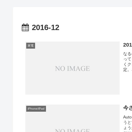
2016-12
2
家電
なる
って
くク
定。
今さ
iPhone/iPad
Au
うと
ょう