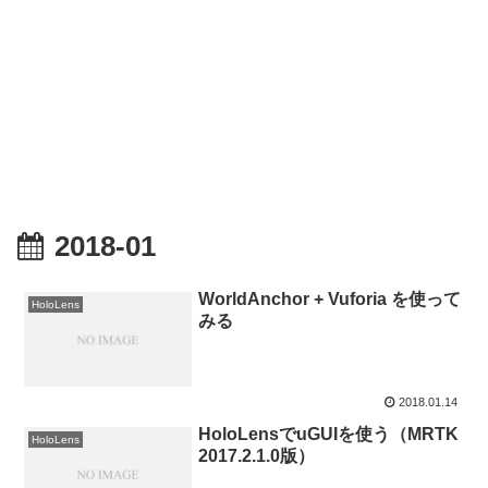
2018-01
WorldAnchor + Vuforia を使って
HoloLens
みる
2018.01.14
HoloLensでuGUIを使う（MRTK
HoloLens
2017.2.1.0版）