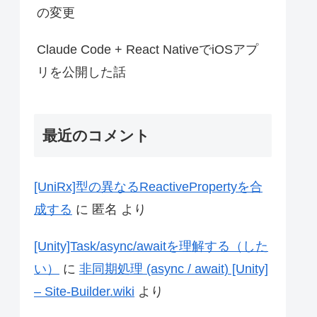
の変更
Claude Code + React NativeでiOSアプ
リを公開した話
最近のコメント
[UniRx]型の異なるReactivePropertyを合
成する
に
匿名
より
[Unity]Task/async/awaitを理解する（した
い）
に
非同期処理 (async / await) [Unity]
– Site-Builder.wiki
より