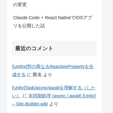
の変更
Claude Code + React NativeでiOSアプ
リを公開した話
最近のコメント
[UniRx]型の異なるReactivePropertyを合
成する
に
匿名
より
[Unity]Task/async/awaitを理解する（した
い）
に
非同期処理 (async / await) [Unity]
– Site-Builder.wiki
より