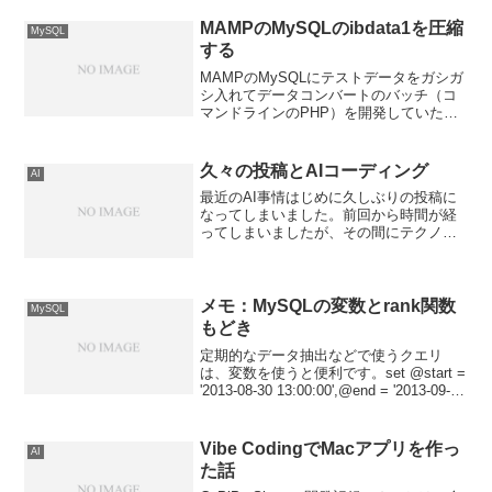
が増えているので、そのやり方をメモし
ておきます。また、Macだとコマンドラ
MAMPのMySQLのibdata1を圧縮
MySQL
インから簡単にポート...
する
MAMPのMySQLにテストデータをガシガ
シ入れてデータコンバートのバッチ（コ
マンドラインのPHP）を開発していた
ら、MacBook AirのSSDの空き容量が少
なくなってきたことに気が付きました。
開発プロジェクトも一段落したので、デ
久々の投稿とAIコーディング
AI
ータを...
最近のAI事情はじめに久しぶりの投稿に
なってしまいました。前回から時間が経
ってしまいましたが、その間にテクノロ
ジーの世界は大きく変わりました。特に
生成AIとAIコーディングの分野では革命
的な進化が見られ、私たちは完全に時代
の転換期を迎えてい...
メモ：MySQLの変数とrank関数
MySQL
もどき
定期的なデータ抽出などで使うクエリ
は、変数を使うと便利です。set @start =
'2013-08-30 13:00:00',@end = '2013-09-09
13:00:00';select * from hogehoge whe...
Vibe CodingでMacアプリを作っ
AI
た話