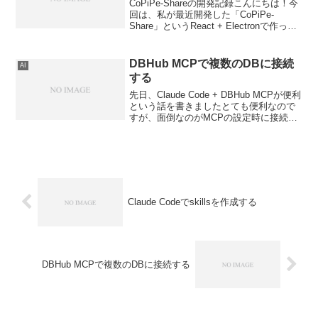
CoPiPe-Shareの開発記録こんにちは！今
回は、私が最近開発した「CoPiPe-
Share」というReact + Electronで作った
デスクトップアプリについて、その開発
の経緯や苦労した点、学んだことなどを
共有したいと思います。特...
DBHub MCPで複数のDBに接続
AI
する
先日、Claude Code + DBHub MCPが便利
という話を書きましたとても便利なので
すが、面倒なのがMCPの設定時に接続文
字列を入れないといけないこと。なの
で、接続先のDBを変更したい場合は、一
度MCPを削除して再設定する必要があ...
Claude Codeでskillsを作成する
DBHub MCPで複数のDBに接続する