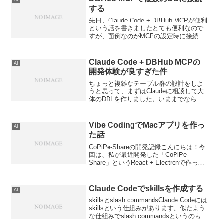
する
先日、Claude Code + DBHub MCPが便利
という話を書きましたとても便利なので
すが、面倒なのがMCPの設定時に接続文
字列を入れないといけないこと。なの
で、接続先のDBを変更したい場合は、一
度MCPを削除して再設定する必要があ...
Claude Code + DBHub MCPの
AI
開発体験が良すぎた件
ちょっと複雑なテーブル群の設計をしよ
うと思って、まずはClaudeに相談して大
体のDDLを作りました。いままでならそ
れをDB用のツールを使って実行してテー
ブルを作って、テストデータを入れてク
エリを書いてみて試行錯誤するところで
Vibe CodingでMacアプリを作っ
AI
すが、今回はそ...
た話
CoPiPe-Shareの開発記録こんにちは！今
回は、私が最近開発した「CoPiPe-
Share」というReact + Electronで作った
デスクトップアプリについて、その開発
の経緯や苦労した点、学んだことなどを
共有したいと思います。特...
Claude Codeでskillsを作成する
AI
skillsとslash commandsClaude Codeには
skillsという仕組みがあります。似たよう
な仕組みでslash commandsというのもあ