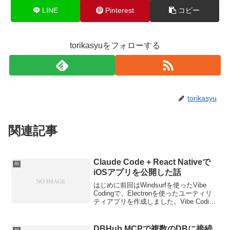
LINE
Pinterest
コピー
torikasyuをフォローする
torikasyu
関連記事
Claude Code + React Nativeで
AI
iOSアプリを公開した話
はじめに前回はWindsurfを使ったVibe
Codingで、Electronを使ったユーティリ
ティアプリを作成しました。Vibe Coding
でMacアプリを作った話その頃はCursor /
Windsurf / Cline といったA...
DBHub MCPで複数のDBに接続
AI