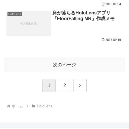
2018.01.04
床が落ちるHoloLensアプリ
HoloLens
「FloorFalling MR」作成メモ
2017.09.19
次のページ
次
1
2
へ
ホーム
HoloLens