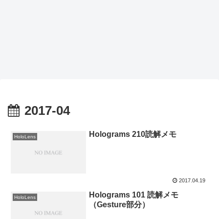
2017-04
Holograms 210読解メモ
HoloLens
2017.04.19
Holograms 101 読解メモ
HoloLens
（Gesture部分）