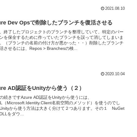
2021.08.10
ure Dev Opsで削除したブランチを復活させる
、終了したプロジェクトのブランチを整理していて、特定のバー
ンを保全するために作っていたブランチを誤って消してしまいま
。（ブランチの名前の付け方が悪かった・・）削除したブランチ
させるには、Repos > Branchesの検...
2020.10.04
ure AD認証をUnityから使う（２）
の続きですAzure AD認証をUnityから使うには、
L（Microsoft.Identity.Client名前空間のメソッド）を使うのでし
Unityから使う方法は大きく分けて２つあります。その１ NuGet
LLをダウ...