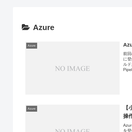
Azure
Az
Azure
前回
に登
ルド
Pipel
【小
Azure
操
Az
を登