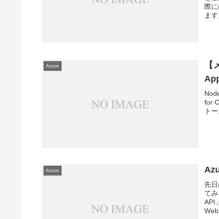
際に
ます。
【メ
Azure
Ap
Nod
fo
トー
Az
Azure
先日
てみ
AP
Web