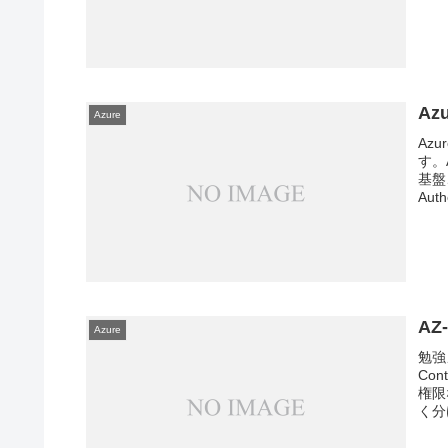
Az
Azure
Az
す。
基盤
Auth
AZ
Azure
勉強
Co
権限
く分