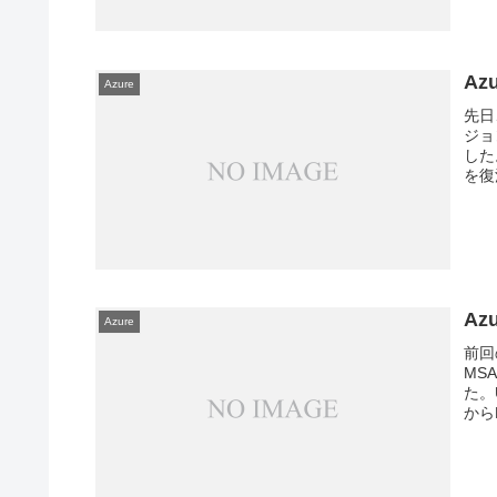
Az
Azure
先日
ジョ
した
を復活
Az
Azure
前回
MSA
た。
からD