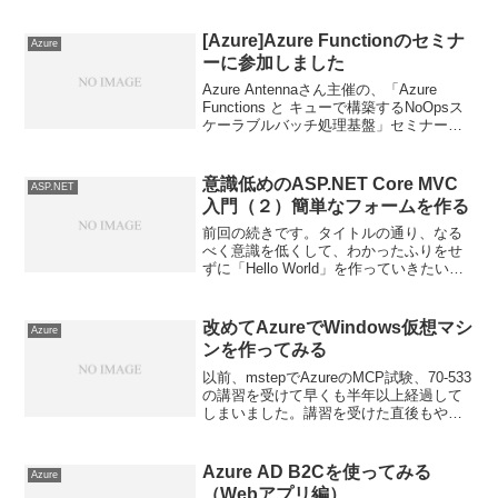
[Azure]Azure Functionのセミナ
Azure
ーに参加しました
Azure Antennaさん主催の、「Azure
Functions と キューで構築するNoOpsス
ケーラブルバッチ処理基盤」セミナーに
参加しました。もともと、Azure
Functionsの内容が知りたいと思って参加
したのですが、その...
意識低めのASP.NET Core MVC
ASP.NET
入門（２）簡単なフォームを作る
前回の続きです。タイトルの通り、なる
べく意識を低くして、わかったふりをせ
ずに「Hello World」を作っていきたいと
思います（ツッコミ大歓迎）では早速、
Visual Studio 2017を起動してプロジェク
トを作成しましょう。作成する...
改めてAzureでWindows仮想マシ
Azure
ンを作ってみる
以前、mstepでAzureのMCP試験、70-533
の講習を受けて早くも半年以上経過して
しまいました。講習を受けた直後もやっ
た気がするのですが、あらためてMCP対
策も兼ねて仮想マシンのセットアップを
やってみたので、自分用のメモも兼ねて
Azure AD B2Cを使ってみる
Azure
残し...
（Webアプリ編）