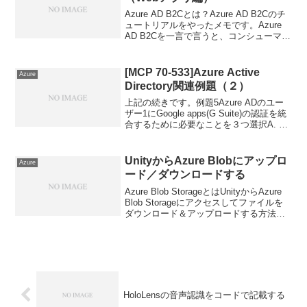
Azure AD B2Cとは？Azure AD B2Cのチ
ュートリアルをやったメモです。Azure
AD B2Cを一言で言うと、コンシューマ向
けにも使える認証基盤、というところで
しょうか。同じようなサービスでは
Firebase Authen...
[MCP 70-533]Azure Active
Azure
Directory関連例題（２）
上記の続きです。例題5Azure ADのユー
ザー1にGoogle apps(G Suite)の認証を統
合するために必要なことを３つ選択A. G
Suite アプリケーション統合ページで
SSOを設定B. ユーザー1のライセンスを
Azure A...
UnityからAzure Blobにアップロ
Azure
ード／ダウンロードする
Azure Blob StorageとはUnityからAzure
Blob Storageにアクセスしてファイルを
ダウンロード＆アップロードする方法を
調査しました。Azure Blob Storageは、こ
のブログの画像をアップして配信する...
HoloLensの音声認識をコードで記載する