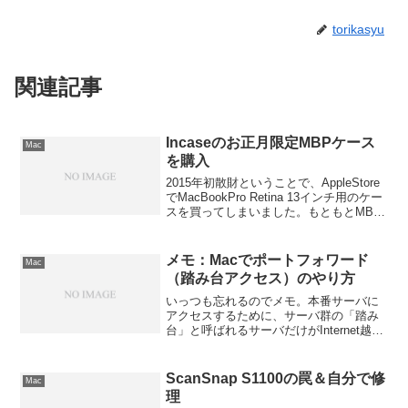
torikasyu
関連記事
Incaseのお正月限定MBPケース
Mac
を購入
2015年初散財ということで、AppleStore
でMacBookPro Retina 13インチ用のケー
スを買ってしまいました。もともとMBP
には、カッチリはめ込むタイプのシェル
ケースを使っていたのですが、どうも最
近本体が熱くなるので、普...
メモ：Macでポートフォワード
Mac
（踏み台アクセス）のやり方
いっつも忘れるのでメモ。本番サーバに
アクセスするために、サーバ群の「踏み
台」と呼ばれるサーバだけがInternet越し
にsshでアクセスできて、その他のファイ
ルサーバやDBサーバには、その「踏み
台」経由でしか接続できない、という構
ScanSnap S1100の罠＆自分で修
Mac
成がよくあ...
理