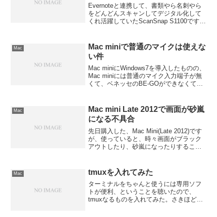
Evernoteと連携して、書類やら名刺やら
をどんどんスキャンしてデジタル化して
くれ活躍していたScanSnap S1100です
が、先日から調子が悪くなってしまいま
した。症状としては、紙を差し込んでも
反応しなかったり、紙が全てスキャンさ
Mac miniで普通のマイクは使えな
Mac
れた...
い件
Mac miniにWindows7を導入したものの、
Mac miniには普通のマイク入力端子が無
くて、ベネッセのBE-GOができなくて困
りました。マイク入力端子に見えるもの
は光入力端子なので、BE-GOに付いてき
たヘッドセットマイクも反応し...
Mac mini Late 2012で画面が砂嵐
Mac
になる不具合
先日購入した、Mac Mini(Late 2012)です
が、使っていると、時々画面がブラック
アウトしたり、砂嵐になったりすること
があります。頻度的には１日１回もない
くらいなのですが、明らかにおかしな動
きなので不具合の可能性が高いです。ブ
tmuxを入れてみた
Mac
ラッ...
ターミナルをちゃんと使うには専用ソフ
トが便利、ということを聴いたので、
tmuxなるものを入れてみた。さきほど
Homeblewを入れたので、>brew install
tmuxだけでOKGNU screenとやらも使っ