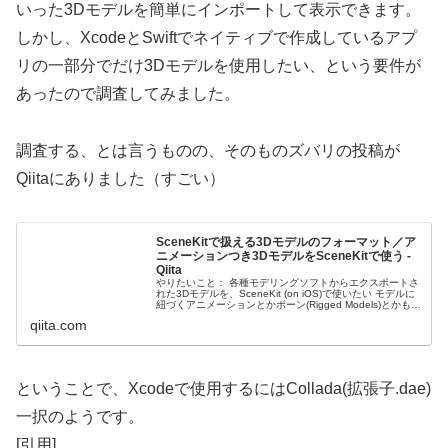
いった3Dモデルを簡単にインポートして表示できます。
しかし、XcodeとSwiftでネイティブで作成しているアプ
リの一部分でだけ3Dモデルを使用したい、という要件が
あったので調査してみました。
調査する、とは言うものの、そのものズバリの投稿が
Qiitaにありました（すごい）
SceneKitで扱える3Dモデルのフォーマット／ア
ニメーションつき3DモデルをSceneKitで使う -
Qiita
やりたいこと： 各種モデリングソフトからエクスポートさ
れた3Dモデルを、SceneKit (on iOS)で使いたい モデルに
紐づくアニメーションとかボーン(Rigged Models)とかもそ
のまま使いたい ちなみになぜUnityじゃない...
qiita.com
ということで、Xcodeで使用するにはCollada(拡張子.dae)
一択のようです。
[引用]