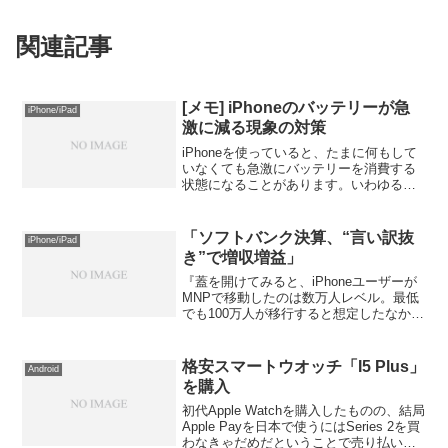
関連記事
[メモ] iPhoneのバッテリーが急
iPhone/iPad
激に減る現象の対策
iPhoneを使っていると、たまに何もして
いなくても急激にバッテリーを消費する
状態になることがあります。いわゆる
「バッテリードレイン現象」というやつ
です。これが起きると、再起動したくら
いでは治りません。対策ですが、以前
「ソフトバンク決算、“言い訳抜
iPhone/iPad
iPhone 11で発...
き”で増収増益」
『蓋を開けてみると、iPhoneユーザーが
MNPで移動したのは数万人レベル。最低
でも100万人が移行すると想定したなかで
は、最高にいい結果に終わった。』引用
元: ソフトバンク決算、“言い訳抜き”で増
収増益 - ケータイ Watch.さすが孫...
格安スマートウオッチ「I5 Plus」
Android
を購入
初代Apple Watchを購入したものの、結局
Apple Payを日本で使うにはSeries 2を買
わなきゃだめだということで売り払いま