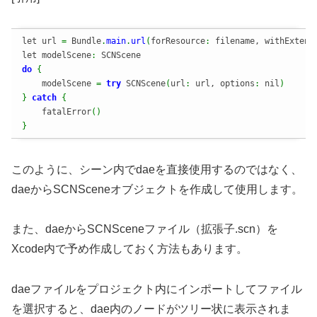
let url 
=
 Bundle
.
main
.
url
(
forResource
:
 filename, withExtens
let modelScene
:
do
{
    modelScene 
=
try
 SCNScene
(
url
:
 url, options
:
 nil
)
}
catch
{
    fatalError
(
)
}
このように、シーン内でdaeを直接使用するのではなく、
daeからSCNSceneオブジェクトを作成して使用します。
また、daeからSCNSceneファイル（拡張子.scn）を
Xcode内で予め作成しておく方法もあります。
daeファイルをプロジェクト内にインポートしてファイル
を選択すると、dae内のノードがツリー状に表示されま