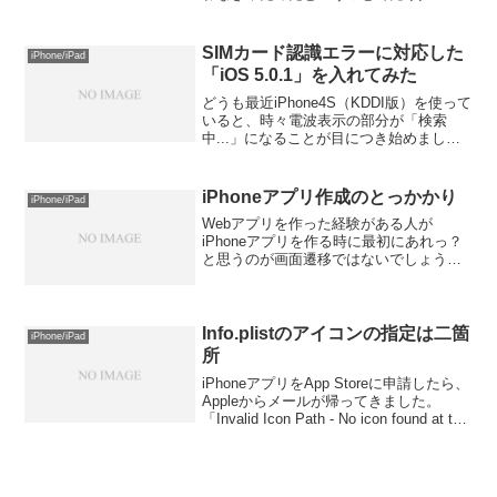
した。かといって、Series 2はまだ購入し
ていません。初代を使っていたときに
は、Apple Wat...
SIMカード認識エラーに対応した
iPhone/iPad
「iOS 5.0.1」を入れてみた
どうも最近iPhone4S（KDDI版）を使って
いると、時々電波表示の部分が「検索
中...」になることが目につき始めまし
た。地下鉄で繋がらない時ならいいので
すが、明らかに電波の入りがいい場所で
も起きるので何故かなと思い調べていた
iPhoneアプリ作成のとっかかり
iPhone/iPad
ら、下記の記...
Webアプリを作った経験がある人が
iPhoneアプリを作る時に最初にあれっ？
と思うのが画面遷移ではないでしょう
か。Webアプリなら、aタグで移動した
り、GETやPOSTで別の画面にデータを
渡しつつ移動、などは簡単にできます。
しかし、iPho...
Info.plistのアイコンの指定は二箇
iPhone/iPad
所
iPhoneアプリをApp Storeに申請したら、
Appleからメールが帰ってきました。
「Invalid Icon Path - No icon found at the
path referenced under key "CFBund...