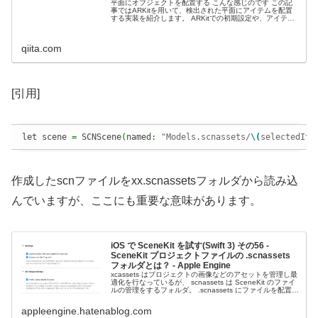
平面にオブジェクトを配置する こんな感じのです この記
事ではARKitを用いて、検出された平面にアイテムを配置
する実装を紹介します。 ARKitでの初期設定や、アイテム
として追加する3Dモデルのプロジェクトへの取り込みなど
は以下をご参照くだ...
qiita.com
[引用]
let scene 
=
 SCNScene
(
named
:
"Models.scnassets/
\(
selectedIte
作成したscnファイルをxx.scnassetsフォルダから読み込
んでいますが、ここにも重要な意味があります。
iOS で SceneKit を試す(Swift 3) その56 -
SceneKit プロジェクトファイルの .scnassets
フォルダとは？ - Apple Engine
xcassets はプロジェクトの画像などのアセットを管理し最
適化を行なっているが、 scnassets は SceneKit のファイ
ルの管理をするフォルダ。 .scnassets にファイルを配置す
るとビルド時に内容を最適化してくれる。...
appleengine.hatenablog.com