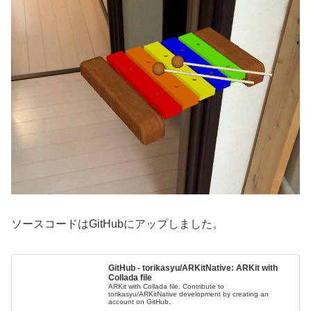
ソースコードはGitHubにアップしました。
GitHub - torikasyu/ARKitNative: ARKit with
Collada file
ARKit with Collada file. Contribute to
torikasyu/ARKitNative development by creating an
account on GitHub.