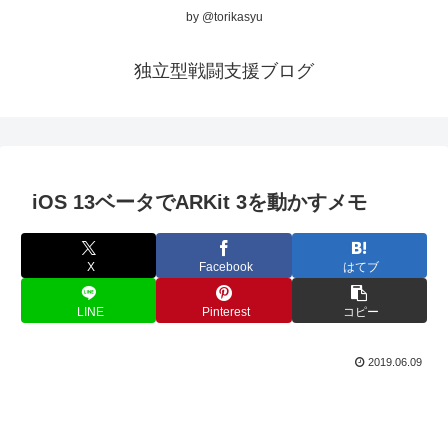
by @torikasyu
独立型戦闘支援ブログ
iOS 13ベータでARKit 3を動かすメモ
X
Facebook
はてブ
LINE
Pinterest
コピー
2019.06.09