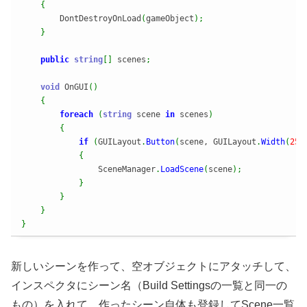
{
        DontDestroyOnLoad
(
gameObject
)
;
}
public
string
[
]
 scenes
;
void
 OnGUI
(
)
{
foreach
(
string
 scene 
in
 scenes
)
{
if
(
GUILayout
.
Button
(
scene, GUILayout
.
Width
(
250
{
                SceneManager
.
LoadScene
(
scene
)
;
}
}
}
}
新しいシーンを作って、空オブジェクトにアタッチして、
インスペクタにシーン名（Build Settingsの一覧と同一の
もの）を入れて、作ったシーン自体も登録してScene一覧