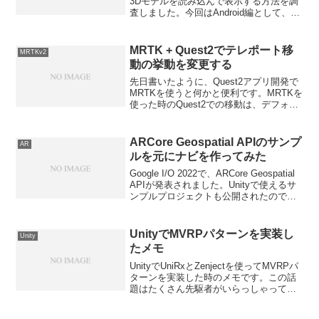
3Dモデルを読み込んで表示する方法を調
査しました。今回はAndroid編として、
Android Studio + ARCore + Sceneformで
fbxを読み込んで表示してみま...
MRTK + Quest2でテレポート移
MRTKv2
動の挙動を変更する
先日書いたように、Quest2アプリ開発で
MRTKを使うと何かと便利です。MRTKを
使った時のQuest2での移動は、デフォル
トでテレポート移動となりますが、この
テレポート移動の挙動を変更する方法に
ついてです。まずはProfilerをチェッ...
ARCore Geospatial APIのサンプ
AR
ルを元にナビを作ってみた
Google I/O 2022で、ARCore Geospatial
APIが発表されました。Unityで使えるサ
ンプルプロジェクトも公開されたので早
速使ってみたのですが、これがものすご
く良い！！画期的すぎていろいろ夢が広
がります。これまで...
UnityでMVRPパターンを実装し
Unity
たメモ
UnityでUniRxとZenjectを使ってMVRPパ
ターンを実装した時のメモです。この話
題はたくさん先駆者がいらっしゃってわ
ざわざ書くまでもないかと思ったのです
が、自分で手を動かすとやはりいろいろ