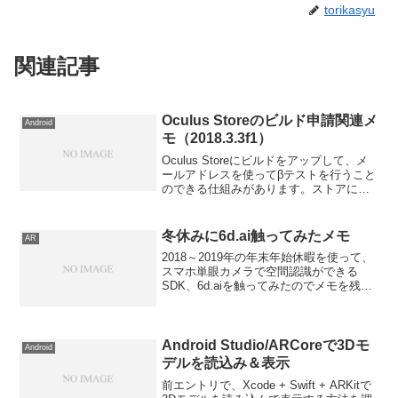
torikasyu
関連記事
Oculus Storeのビルド申請関連メ
Android
モ（2018.3.3f1）
Oculus Storeにビルドをアップして、メ
ールアドレスを使ってβテストを行うこと
のできる仕組みがあります。ストアには
STORE,RC,BETA,ALPHAのデフォルトの
チャンネルがありますが、まずはALPHA
チャンネルにビルドをアップ...
冬休みに6d.ai触ってみたメモ
AR
2018～2019年の年末年始休暇を使って、
スマホ単眼カメラで空間認識ができる
SDK、6d.aiを触ってみたのでメモを残し
ておきます。ARでにゃんこをしまっちゃ
うおじさんした。（ブロックサイズを
10cmにしてテクスチャつけた）よし！ #
大晦...
Android Studio/ARCoreで3Dモ
Android
デルを読込み＆表示
前エントリで、Xcode + Swift + ARKitで