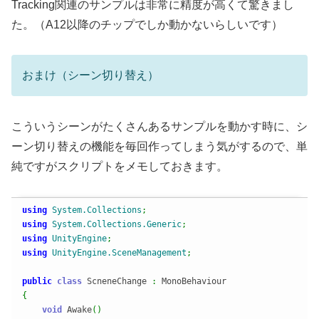
Tracking関連のサンプルは非常に精度が高くて驚きまし
た。（A12以降のチップでしか動かないらしいです）
おまけ（シーン切り替え）
こういうシーンがたくさんあるサンプルを動かす時に、シ
ーン切り替えの機能を毎回作ってしまう気がするので、単
純ですがスクリプトをメモしておきます。
using
System.Collections
;
using
System.Collections.Generic
;
using
UnityEngine
;
using
UnityEngine.SceneManagement
;
public
class
 ScneneChange 
:
{
void
 Awake
(
)