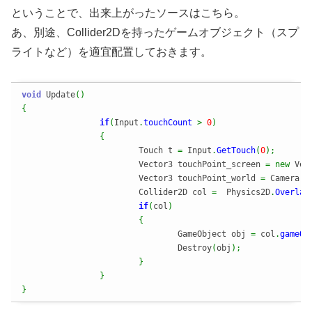
ということで、出来上がったソースはこちら。
あ、別途、Collider2Dを持ったゲームオブジェクト（スプ
ライトなど）を適宜配置しておきます。
void
 Update
(
)
{
if
(
Input
.
touchCount
>
0
)
{
			Touch t 
=
 Input
.
GetTouch
(
0
)
;
			Vector3 touchPoint_screen 
=
new
 Vec
			Vector3 touchPoint_world 
=
 Camera
.
m
			Collider2D col 
=
  Physics2D
.
Overlap
if
(
col
)
{
				GameObject obj 
=
 col
.
gameOb
				Destroy
(
obj
)
;
}
}
}