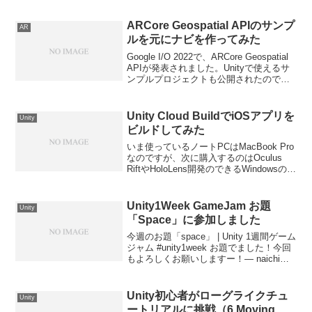
う、という話でした。ここでそもそも論
に立ち返りますが、Azure...
ARCore Geospatial APIのサンプ
AR
ルを元にナビを作ってみた
Google I/O 2022で、ARCore Geospatial
APIが発表されました。Unityで使えるサ
ンプルプロジェクトも公開されたので早
速使ってみたのですが、これがものすご
く良い！！画期的すぎていろいろ夢が広
がります。これまで...
Unity Cloud BuildでiOSアプリを
Unity
ビルドしてみた
いま使っているノートPCはMacBook Pro
なのですが、次に購入するのはOculus
RiftやHoloLens開発のできるWindowsのノ
ートにしようと思っています。そうする
と、iOS向けのビルドができなくなってし
まうな、ということ...
Unity1Week GameJam お題
Unity
「Space」に参加しました
今週のお題「space」 | Unity 1週間ゲーム
ジャム #unity1week お題でました！今回
もよろしくお願いしますー！— naichi
(@naichilab) November 12,
2017Unity1Week GameJ...
Unity初心者がローグライクチュ
Unity
ートリアルに挑戦（6.Moving