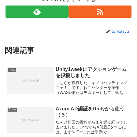
torikasyu
関連記事
Unity1weekにアクションゲーム
Unity
を投稿しました
こちらが投稿した「キノコハンティング
ニャ！」です。ねこハンターを操作
（WASDまたは矢印キー）して、落ちて
くるメテオを避けながら赤いわくわくキ
ノコを採取します。段差はジャンプ（ス
ペースキー）で飛び越えられます。キノ
Azure AD認証をUnityから使う
Azure
コを連続して取ると、チェイ...
（３）
なんと前回の投稿から１年近く経ってし
まいました。UnityからAD認証をするに
は、まずNuGetまたは手動で
Microsoft.Identity.ClientのDLLを取得しよ