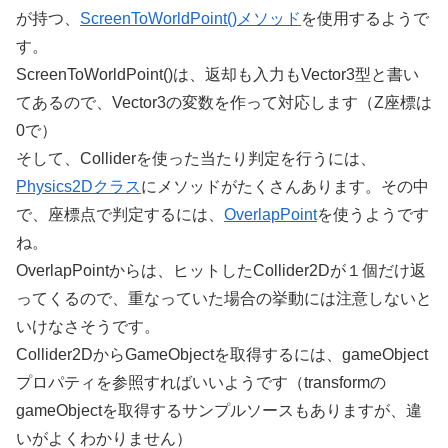
が持つ、
ScreenToWorldPoint()メソッド
を使用するようで
す。
ScreenToWorldPoint()は、返却も入力もVector3型と書い
てあるので、Vector3の変数を作って対応します（Z座標は
0で）
そして、Colliderを使った当たり判定を行うには、
Physics2Dクラス
にメソッドがたくさんあります。その中
で、座標点で判定するには、
OverlapPoint
を使うようです
ね。
OverlapPointからは、ヒットしたCollider2Dが１個だけ返
ってくるので、重なっていた場合の挙動には注意しないと
いけなさそうです。
Collider2DからGameObjectを取得するには、gameObject
プロパティを参照すればいいようです（transformの
gameObjectを取得するサンプルソースもありますが、違
いがよくわかりません）