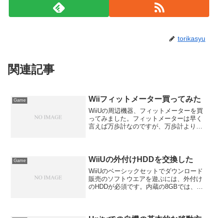
torikasyu
関連記事
Wiiフィットメーター買ってみた
Game
WiiUの周辺機器、フィットメーターを買
ってみました。フィットメーターは早く
言えば万歩計なのですが、万歩計よりも
ずっと高機能な「活動量計」です。（公
式サイトより）・身につけるだけで歩数
や消費カロリーを計測します。・気圧セ
ンサー内蔵で、階段の...
WiiUの外付けHDDを交換した
Game
WiiUのベーシックセットでダウンロード
販売のソフトウエアを遊ぶには、外付け
のHDDが必須です。内蔵の8GBでは、小
さめのサイズのものが入る程度で、最近
発売されたピクミン３などの大型タイト
ルは入りきりません。余談ですが、ディ
スク版をインスト...