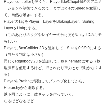
Player.controllerを開くと、PlayerIlde/Chop/Hitの各アニメ
ーションを制御できるので、まずはIdleのSpeedを変更し
て、自然な動きにする。
PlayerのTagをPlayer、LayerをBlokingLayer、Sorting
LayerをUnitにする。
（このあたりのタグやレイヤーの分け方がUnity 2Dのキモ
らしい）
PlayerにBoxCollider 2Dを追加して、Sizeを0.9/0.9にする
（当たり判定は小さめ）
同じくRigidbody 2Dを追加して、Is Kinematicにする（物
理演算を使用するけど、押されたり重力とかで動かなくす
る）
PlayerをPrefabに移動してプレハブ化してから、
Hierarchyから削除する。
以下同じように、敵キャラを作っていく。
なるほどなるほど！