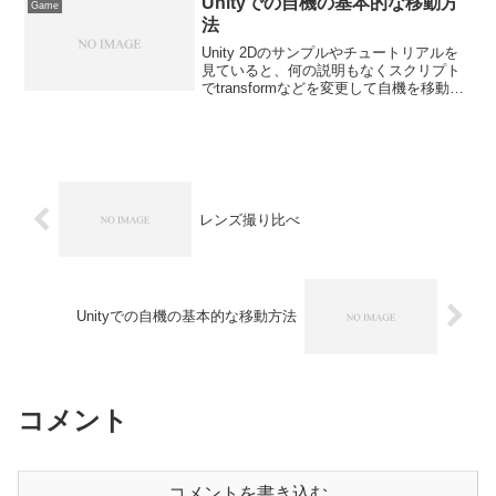
Unityでの自機の基本的な移動方
Game
法
Unity 2Dのサンプルやチュートリアルを
見ていると、何の説明もなくスクリプト
でtransformなどを変更して自機を移動さ
せる方法が出てきますが、実はあまりよ
く理解していなかったので、一番基本的
なところから調べてみました。まず、
tran...
レンズ撮り比べ
Unityでの自機の基本的な移動方法
コメント
コメントを書き込む