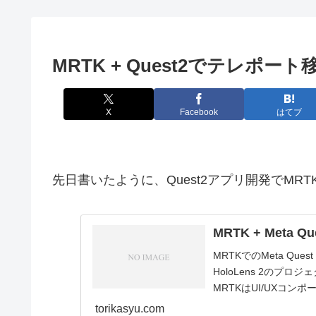
MRTK + Quest2でテレポ
X
Facebook
はてブ
先日書いたように、Quest2アプリ開発でMR
MRTK + Met
MRTKでのMeta Que
HoloLens 2の
MRTKはUI/UXコンポ
torikasyu.com