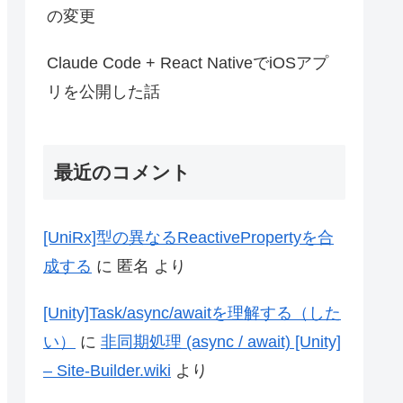
の変更
Claude Code + React NativeでiOSアプ
リを公開した話
最近のコメント
[UniRx]型の異なるReactivePropertyを合
成する
に
匿名
より
[Unity]Task/async/awaitを理解する（した
い）
に
非同期処理 (async / await) [Unity]
– Site-Builder.wiki
より