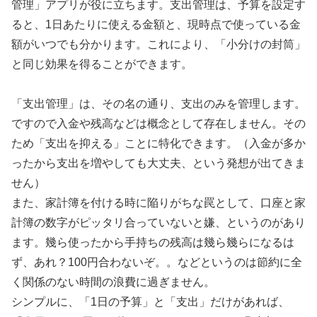
管理」アプリが役に立ちます。支出管理は、予算を設定す
ると、1日あたりに使える金額と、現時点で使っている金
額がいつでも分かります。これにより、「小分けの封筒」
と同じ効果を得ることができます。
「支出管理」は、その名の通り、支出のみを管理します。
ですので入金や残高などは概念として存在しません。その
ため「支出を抑える」ことに特化できます。（入金が多か
ったから支出を増やしても大丈夫、という発想が出てきま
せん）
また、家計簿を付ける時に陥りがちな罠として、口座と家
計簿の数字がピッタリ合っていないと嫌、というのがあり
ます。幾ら使ったから手持ちの残高は幾ら幾らになるは
ず、あれ？100円合わないぞ。。などというのは節約に全
く関係のない時間の浪費に過ぎません。
シンプルに、「1日の予算」と「支出」だけがあれば、