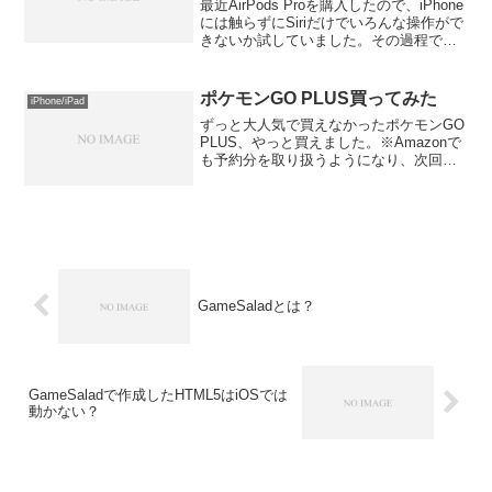
最近AirPods Proを購入したので、iPhone
には触らずにSiriだけでいろんな操作がで
きないか試していました。その過程で見
つけた「散歩メモ」が高機能で驚きでし
た。機能自体はiOSの「ショートカット」
で作られているのですが、APIを...
ポケモンGO PLUS買ってみた
iPhone/iPad
ずっと大人気で買えなかったポケモンGO
PLUS、やっと買えました。※Amazonで
も予約分を取り扱うようになり、次回入
荷分の予約ができるようになってきたの
で、定価の3780円より高い値段では買わ
ないようにしましょう。かなりの勢いで
生産して...
GameSaladとは？
GameSaladで作成したHTML5はiOSでは
動かない？