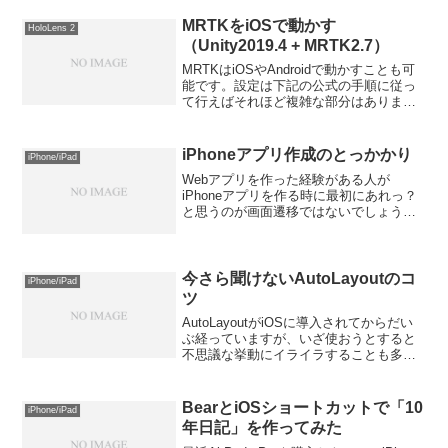
時には42mmを買ったのですが、時計と
して見ると大きすぎて非常にバランス
MRTKをiOSで動かす
HoloLens 2
が...
（Unity2019.4 + MRTK2.7）
MRTKはiOSやAndroidで動かすことも可
能です。設定は下記の公式の手順に従っ
て行えばそれほど複雑な部分はありませ
んが、幾つか注意点もあるので記載して
おきます。今回はUnity2019.4 +
MRTK2.7で行いました。インストール...
iPhoneアプリ作成のとっかかり
iPhone/iPad
Webアプリを作った経験がある人が
iPhoneアプリを作る時に最初にあれっ？
と思うのが画面遷移ではないでしょう
か。Webアプリなら、aタグで移動した
り、GETやPOSTで別の画面にデータを
渡しつつ移動、などは簡単にできます。
しかし、iPho...
今さら聞けないAutoLayoutのコ
iPhone/iPad
ツ
AutoLayoutがiOSに導入されてからだい
ぶ経っていますが、いざ使おうとすると
不思議な挙動にイライラすることも多い
機能ではないでしょうか。なんとなく触
って、変な赤マークの警告が出て、言わ
れた通りに自動で制約を追加するけど、
BearとiOSショートカットで「10
iPhone/iPad
結局良く理解...
年日記」を作ってみた