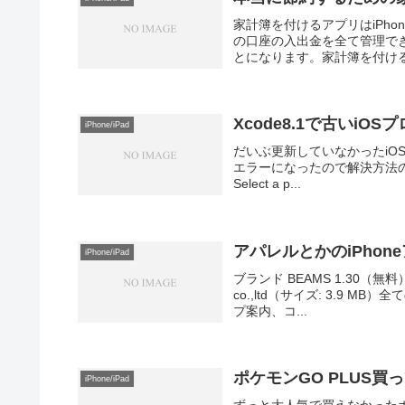
家計簿を付けるアプリはiPh
の口座の入出金を全て管理で
とになります。家計簿を付ける
Xcode8.1で古いi
iPhone/iPad
だいぶ更新していなかったiOS
エラーになったので解決方法のメモ。■証明
Select a p...
アパレルとかのiPhon
iPhone/iPad
ブランド BEAMS 1.30（無料）
co.,ltd（サイズ: 3.9 
プ案内、コ...
ポケモンGO PLUS買
iPhone/iPad