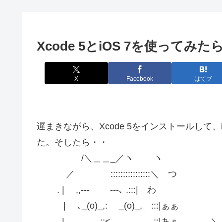
Xcode 5とiOS 7を使ってみたら・
X
Facebook
はてブ
遅まきながら、Xcode 5をインストールして
た。そしたら・・
/＼＿＿_／ヽ ヽ
／ ::::::::::::::::＼ つ
. | ,,-‐‐ ‐‐-､ .:::| わ
| ､_(o)_,: _(o)_, :::|ぁぁ
. | ::< .::|あぁ ＼ /( [三