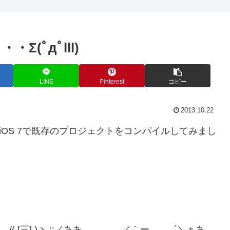
・Σ(ﾟдﾟlll)
LINE
Pinterest
コピー
2013.10.22
、iOS 7で既存のプロジェクトをコンパイルしてみまし
] )ヽ ::／ああ ／｀ー‐--‐‐―´＼ぁあ