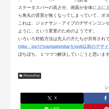
ステータスバーの高さ分、画面が全体に上に上
ら角丸の背景が無くなってしまっていて、ボ
これは、ジョナサン・アイブのデザインコン
ように、という変更のためのようです。
いろいろ対処方法は先人の方たちが共有され
Qiita：ios7のnavigationbarをios6以前
ぼちぼち、１つづつ解決していこうと思いま
iPhone/iPad
シ
X
LINE