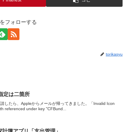
asyuをフォローする
torikasyu
ンの指定は二箇所
eに申請したら、Appleからメールが帰ってきました。「Invalid Icon
ath referenced under key "CFBund...
家計簿アプリ「支出管理」