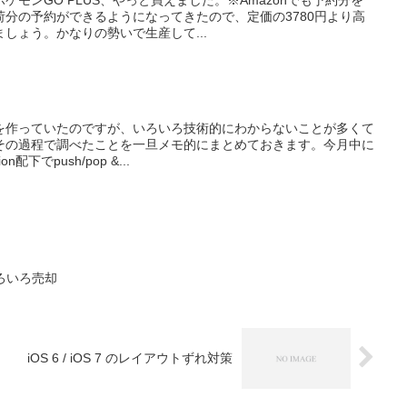
モンGO PLUS、やっと買えました。※Amazonでも予約分を
分の予約ができるようになってきたので、定価の3780円より高
しょう。かなりの勢いで生産して...
を作っていたのですが、いろいろ技術的にわからないことが多くて
その過程で調べたことを一旦メモ的にまとめておきます。今月中に
配下でpush/pop &...
ていろいろ売却
iOS 6 / iOS 7 のレイアウトずれ対策