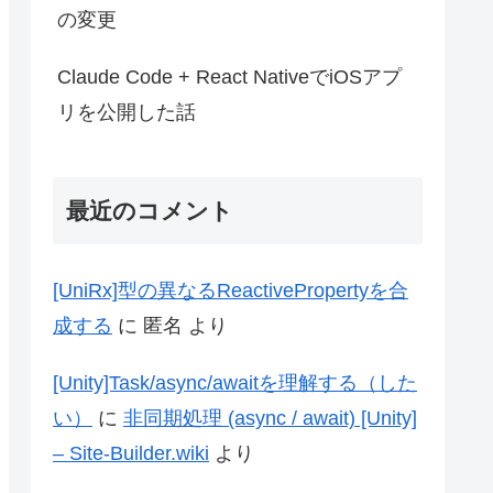
の変更
Claude Code + React NativeでiOSアプ
リを公開した話
最近のコメント
[UniRx]型の異なるReactivePropertyを合
成する
に
匿名
より
[Unity]Task/async/awaitを理解する（した
い）
に
非同期処理 (async / await) [Unity]
– Site-Builder.wiki
より