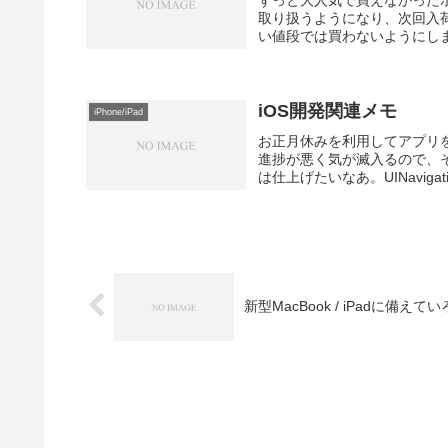
ずっと大人気で買えなかったポケ
取り扱うようになり、次回入荷
い値段では買わないようにしま
iOS開発関連メモ
iPhone/iPad
お正月休みを利用してアプリ
進捗が悪く気が滅入るので、
は仕上げたいなあ。UINavigation
新型MacBook / iPadに備え